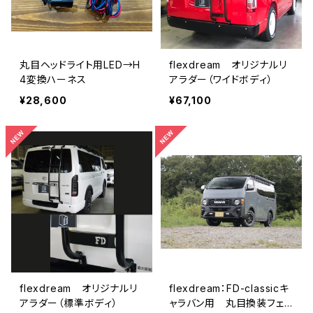
丸目ヘッドライト用LED→H
flexdream オリジナルリ
4変換ハーネス
アラダー（ワイドボディ）
¥28,600
¥67,100
flexdream オリジナルリ
flexdream：FD-classicキ
アラダー（標準ボディ）
ャラバン用 丸目換装フェイ