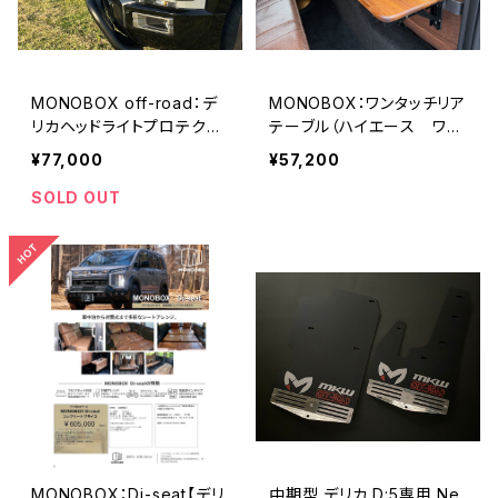
MONOBOX off-road：デ
MONOBOX：ワンタッチリア
リカヘッドライトプロテクタ
テーブル（ハイエース ワイ
ー ※入荷予定8月
ド用）
¥77,000
¥57,200
SOLD OUT
MONOBOX：Di-seat【デリ
中期型 デリカ D:5専用 Ne