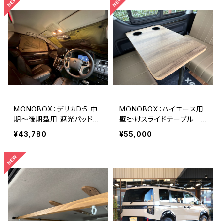
MONOBOX：デリカD:5 中
MONOBOX：ハイエース用
期〜後期型用 遮光パッド
壁掛けスライドテーブル 2
フロント＋リアセット（1台
本脚モデル テーブル寸法6
¥43,780
¥55,000
分）
50㎜×420㎜