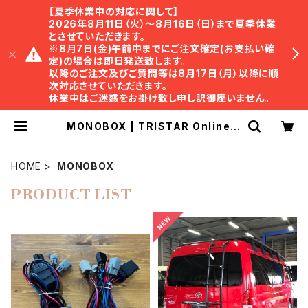
【夏季休業中の対応に関して】
2026年8月11日（火）〜8月16日（日）まで夏季休業
とさせていただきます。
※8月7日(金)午前中までにご注文確定(お支払い確
定)の場合は即日発送致します。
以降のご注文及びご質問等は8月17日（月）以降に順
次対応させていただきます。
休業中はご迷惑をお掛け致し申し訳御座いません。
MONOBOX | TRISTAR Online S
hop ｜ トライスター・オンラインショ
ップ
HOME
MONOBOX
PRODUCT LIST