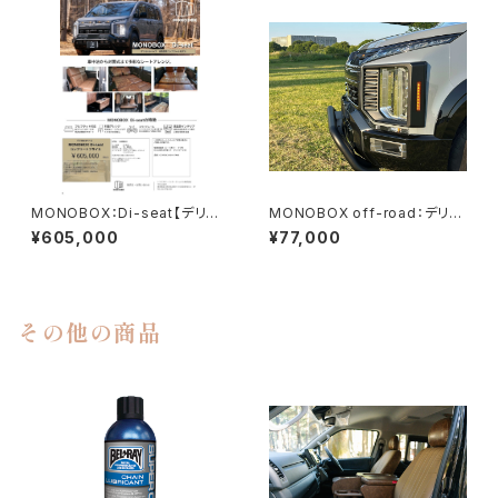
MONOBOX：Di-seat【デリカ
MONOBOX off-road：デリカ
D:5専用】
ヘッドライトプロテクター
¥605,000
¥77,000
その他の商品