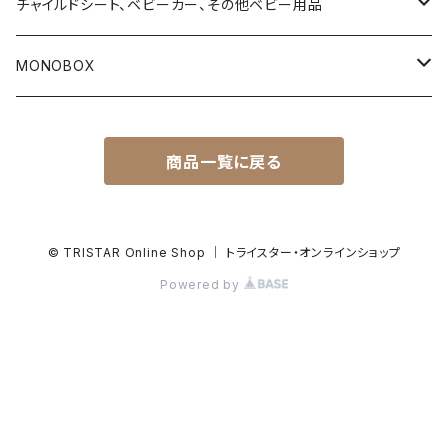
タウンエース
4ストローク用エンジンオイル
チャイルドシート、ベビーカー、その他ベビー用品
デリカ D5
2ストローク用エンジンオイル
乳児用ベビーシート
MONOBOX
T31 エクストレイル
Vツイン用エンジンオイル（ハーレーダビッドソン用）
乳幼児兼用チャイルドシート
ハイエース
商品一覧に戻る
ランドクルーザー・プラド150系
サスペンションフルード
トラベルシステム（ベビーシートとベビーカーのセット商品）
タウンエース
ランドクルーザー・プラド120
ブレーキフルード
ベビーカー
ランドクルーザー
© TRISTAR Online Shop ｜ トライスター・オンラインショップ
Powered by
ハイラックス・サーフ215系
ギヤーオイル
プレイタイム（簡易ベッド及び乗用グッズ）
キャラバン
FJクルーザー
メンテナンス用品
抱っこひも
デリカD:5
ステッカー及び関連商品
ステッカー及び関連商品
トライトン