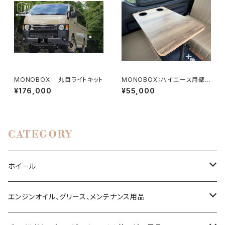
MONOBOX 丸目ライトキット
MONOBOX：ハイエース用壁
掛けスライドテーブル 2本脚モ
¥176,000
¥55,000
デル テーブル寸法650㎜×420
㎜
CATEGORY
ホイール
ハイエース200系
エンジンオイル、グリース、メンテナンス用品