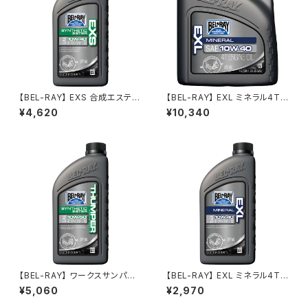
【BEL-RAY】 EXS 合成エステル
【BEL-RAY】 EXL ミネラル4T
4Tエンジンオイル 【ベルレイ】
エンジンオイル 4L 【ベルレイ】
¥4,620
¥10,340
EXS Synthetic Ester 4T En
EXL Mineral 4T Engine Oil
gine Oil
4L
【BEL-RAY】 ワークスサンパー・
【BEL-RAY】 EXL ミネラル4T
レーシング合成エステル4Tエン
エンジンオイル 1L 【ベルレイ】
¥5,060
¥2,970
ジンオイル 【ベルレイ】 WORK
EXL Mineral 4T Engine Oil
S THUMPER Racing Synthe
1L