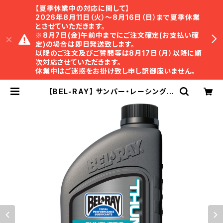
【夏季休業中の対応に関して】
2026年8月11日（火）〜8月16日（日）まで夏季休業
とさせていただきます。
※8月7日(金)午前中までにご注文確定(お支払い確
定)の場合は即日発送致します。
以降のご注文及びご質問等は8月17日（月）以降に順
次対応させていただきます。
休業中はご迷惑をお掛け致し申し訳御座いません。
【BEL-RAY】 サンパー・レーシング部
分合成エステル4Tエンジンオイル
【ベルレイ】 THUMPER Racing Sy
nthetic Ester Blend 4T Engin
e Oil | TRISTAR Online Shop
｜ トライスター・オンラインショップ