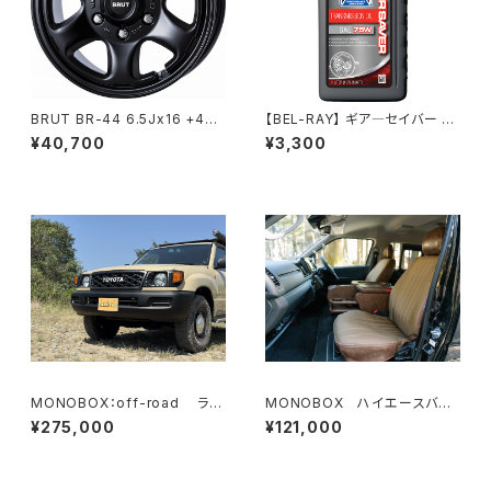
BRUT BR-44 6.5Jx16 +48
【BEL-RAY】 ギア―セイバー モ
6H139.7 or +53 5H114.3
ーターサイクル トランスミッショ
¥40,700
¥3,300
Military Black - Milky Whit
ン オイル 【ベルレイ】 GEAR SA
e
VER Motorcycle Transmiss
ion Oil
MONOBOX：off-road ラン
MONOBOX ハイエースバン
クル100用丸目ライトキット
用1,2列目シートカバーセット
¥275,000
¥121,000
バリエーション4種類