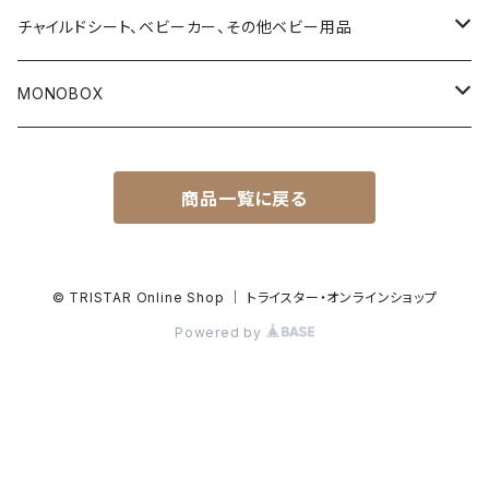
タウンエース
4ストローク用エンジンオイル
チャイルドシート、ベビーカー、その他ベビー用品
デリカ D5
2ストローク用エンジンオイル
乳児用ベビーシート
MONOBOX
T31 エクストレイル
Vツイン用エンジンオイル（ハーレーダビッドソン用）
乳幼児兼用チャイルドシート
ハイエース
商品一覧に戻る
ランドクルーザー・プラド150系
サスペンションフルード
トラベルシステム（ベビーシートとベビーカーのセット商品）
タウンエース
ランドクルーザー・プラド120
ブレーキフルード
ベビーカー
ランドクルーザー
© TRISTAR Online Shop ｜ トライスター・オンラインショップ
Powered by
ハイラックス・サーフ215系
ギヤーオイル
プレイタイム（簡易ベッド及び乗用グッズ）
キャラバン
FJクルーザー
メンテナンス用品
抱っこひも
デリカD:5