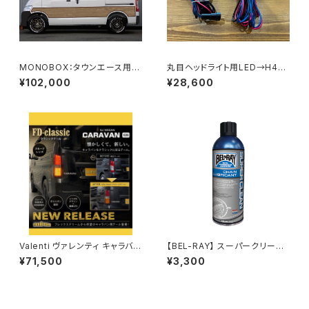
MONOBOX：タウンエース用ウ
丸目ヘッドライト用LED→H4変
ッドサイドデカール
換ハーネス
¥102,000
¥28,600
Valenti ヴァレンティ キャラバン
【BEL-RAY】 スーパークリーン・
用レトロテール スモーク/グロ
チェーンリューブ 【ベルレイ】 S
¥71,500
¥3,300
スブラック
UPER CLEAN CHAIN LUBE