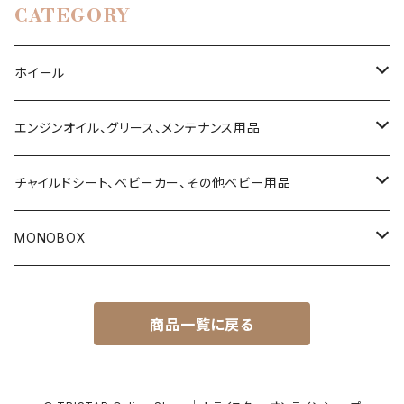
CATEGORY
ホイール
ハイエース200系
エンジンオイル、グリース、メンテナンス用品
タウンエース
4ストローク用エンジンオイル
チャイルドシート、ベビーカー、その他ベビー用品
デリカ D5
2ストローク用エンジンオイル
乳児用ベビーシート
MONOBOX
T31 エクストレイル
Vツイン用エンジンオイル（ハーレーダビッドソン用）
乳幼児兼用チャイルドシート
ハイエース
商品一覧に戻る
ランドクルーザー・プラド150系
サスペンションフルード
トラベルシステム（ベビーシートとベビーカーのセット商品）
タウンエース
ランドクルーザー・プラド120
ブレーキフルード
ベビーカー
ランドクルーザー