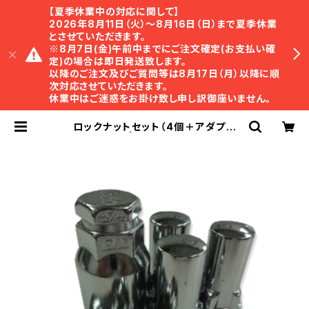
【夏季休業中の対応に関して】
2026年8月11日（火）〜8月16日（日）まで夏季休業
とさせていただきます。
※8月7日(金)午前中までにご注文確定(お支払い確
定)の場合は即日発送致します。
以降のご注文及びご質問等は8月17日（月）以降に順
次対応させていただきます。
休業中はご迷惑をお掛け致し申し訳御座いません。
ロックナットセット（4個＋アダプタ
ー）14ｘ2.0 | TRISTAR Online S
hop ｜ トライスター・オンラインショ
ップ