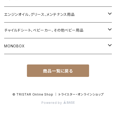
ハイエース200系
エンジンオイル、グリース、メンテナンス用品
タウンエース
4ストローク用エンジンオイル
チャイルドシート、ベビーカー、その他ベビー用品
デリカ D5
2ストローク用エンジンオイル
乳児用ベビーシート
MONOBOX
T31 エクストレイル
Vツイン用エンジンオイル（ハーレーダビッドソン用）
乳幼児兼用チャイルドシート
ハイエース
商品一覧に戻る
ランドクルーザー・プラド150系
サスペンションフルード
トラベルシステム（ベビーシートとベビーカーのセット商品）
タウンエース
ランドクルーザー・プラド120
ブレーキフルード
ベビーカー
ランドクルーザー
© TRISTAR Online Shop ｜ トライスター・オンラインショップ
Powered by
ハイラックス・サーフ215系
ギヤーオイル
プレイタイム（簡易ベッド及び乗用グッズ）
キャラバン