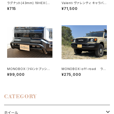
ラグナット(43mm) 19HEX（ク
Valenti ヴァレンティ キャラバン
ローム）
用レトロテール スモーク/グロ
¥715
¥71,500
スブラック
MONOBOX：フロントブッシュ
MONOBOX：off-road ラン
バー
クル100用丸目ライトキット
¥99,000
¥275,000
CATEGORY
ホイール