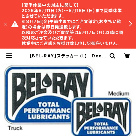
【夏季休業中の対応に関して】
2026年8月11日（火）〜8月16日（日）まで夏季休業
とさせていただきます。
※8月7日(金)午前中までにご注文確定(お支払い確
定)の場合は即日発送致します。
以降のご注文及びご質問等は8月17日（月）以降に順
次対応させていただきます。
休業中はご迷惑をお掛け致し申し訳御座いません。
【BEL-RAY】ステッカー (L) Decal
s Large【ベルレイ】 | TRISTAR O
nline Shop ｜ トライスター・オンラ
インショップ