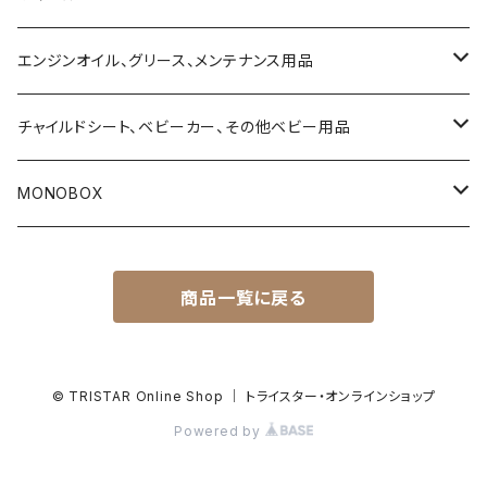
ハイエース200系
エンジンオイル、グリース、メンテナンス用品
タウンエース
4ストローク用エンジンオイル
チャイルドシート、ベビーカー、その他ベビー用品
デリカ D5
2ストローク用エンジンオイル
乳児用ベビーシート
MONOBOX
T31 エクストレイル
Vツイン用エンジンオイル（ハーレーダビッドソン用）
乳幼児兼用チャイルドシート
ハイエース
商品一覧に戻る
ランドクルーザー・プラド150系
サスペンションフルード
トラベルシステム（ベビーシートとベビーカーのセット商品）
タウンエース
ランドクルーザー・プラド120
ブレーキフルード
ベビーカー
ランドクルーザー
© TRISTAR Online Shop ｜ トライスター・オンラインショップ
Powered by
ハイラックス・サーフ215系
ギヤーオイル
プレイタイム（簡易ベッド及び乗用グッズ）
キャラバン