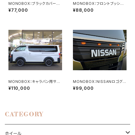
MONOBOX：ブラックカバー
MONOBOX：フロントブッシュ
ドアミラー・ドアノブ・リアガーニ
バー
¥77,000
¥88,000
ッシュ3点セット（AES）
MONOBOX：キャラバン用サイ
MONOBOX：NISSANロゴグリ
ドパネル（AES製）
ルカバー （LEDマーカーランプ
¥110,000
¥99,000
付）
CATEGORY
ホイール