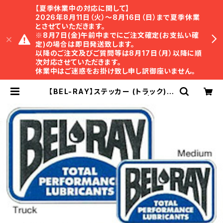
【夏季休業中の対応に関して】
2026年8月11日（火）〜8月16日（日）まで夏季休業
とさせていただきます。
※8月7日(金)午前中までにご注文確定(お支払い確
定)の場合は即日発送致します。
以降のご注文及びご質問等は8月17日（月）以降に順
次対応させていただきます。
休業中はご迷惑をお掛け致し申し訳御座いません。
【BEL-RAY】ステッカー (トラック)
Decals Truck【ベルレイ】 | TRIS
TAR Online Shop ｜ トライスタ
ー・オンラインショップ