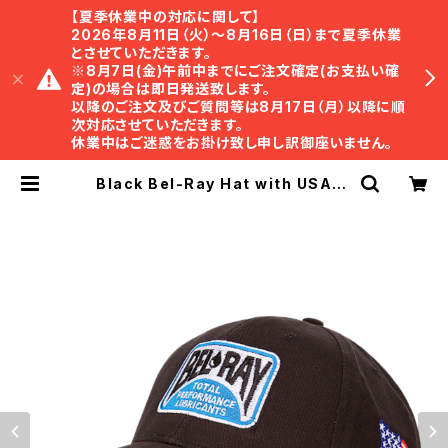
【夏季休業中の対応に関して】
2026年8月11日（火）〜8月16日（日）まで夏季休業
とさせていただきます。
※8月7日(金)午前中までにご注文確定(お支払い確
定)の場合は即日発送致します。
以降のご注文及びご質問等は8月17日（月）以降に順
次対応させていただきます。
休業中はご迷惑をお掛け致し申し訳御座いません。
Black Bel-Ray Hat with USA Fl
ag ベルレイ USAフラッグ・キャッ
プ（ブラック） | TRISTAR Online S
hop ｜ トライスター・オンラインショ
ップ