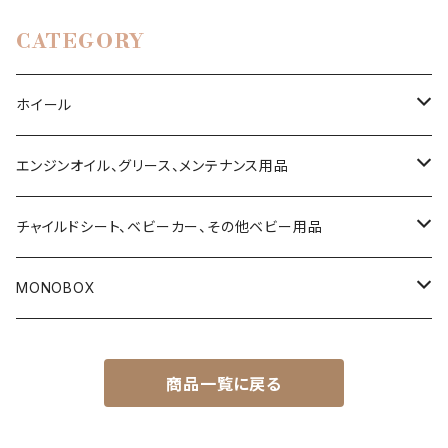
CATEGORY
ホイール
ハイエース200系
エンジンオイル、グリース、メンテナンス用品
タウンエース
4ストローク用エンジンオイル
チャイルドシート、ベビーカー、その他ベビー用品
デリカ D5
2ストローク用エンジンオイル
乳児用ベビーシート
MONOBOX
T31 エクストレイル
Vツイン用エンジンオイル（ハーレーダビッドソン用）
乳幼児兼用チャイルドシート
ハイエース
商品一覧に戻る
ランドクルーザー・プラド150系
サスペンションフルード
トラベルシステム（ベビーシートとベビーカーのセット商品）
タウンエース