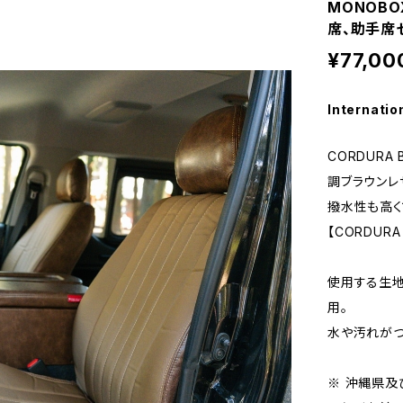
MONOB
席、助手席
¥77,00
Internatio
CORDURA 
調ブラウンレ
撥水性も高く
【CORDURA
使用する生地
用。
水や汚れがつ
※ 沖縄県