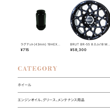
ラグナット(43mm) 19HEX
BRUT BR-55 8.0Jx18 Mil
（ブラック）
ed SatinBlack - Champa
¥715
¥58,300
gne Gold
CATEGORY
ホイール
ハイエース200系
エンジンオイル、グリース、メンテナンス用品