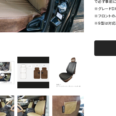
で必ず事前に
※グレードD
※フロントの
※9型は対