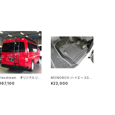
flexdream オリジナルリア
MONOBOX：ハイエースS-G
ラダー（ワイドボディ）
L 1.2列セット 立体フロア
¥67,100
¥22,000
マット【flexdreamロゴ】