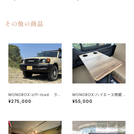
き or 黒抜き＋OFF-ROADロゴ
黒抜き）
セット）
その他の商品
MONOBOX：off-road ラン
MONOBOX：ハイエース用壁
クル100用丸目ライトキット
掛けスライドテーブル 2本脚モ
¥275,000
¥55,000
デル テーブル寸法650㎜×420
㎜