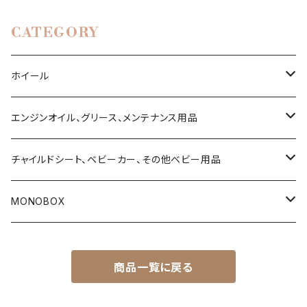
CATEGORY
ホイール
ハイエース200系
エンジンオイル、グリース、メンテナンス用品
タウンエース
4ストローク用エンジンオイル
チャイルドシート、ベビーカー、その他ベビー用品
デリカ D5
2ストローク用エンジンオイル
乳児用ベビーシート
MONOBOX
T31 エクストレイル
Vツイン用エンジンオイル（ハーレーダビッドソン用）
乳幼児兼用チャイルドシート
ハイエース
商品一覧に戻る
ランドクルーザー・プラド150系
サスペンションフルード
トラベルシステム（ベビーシートとベビーカーのセット商品）
タウンエース