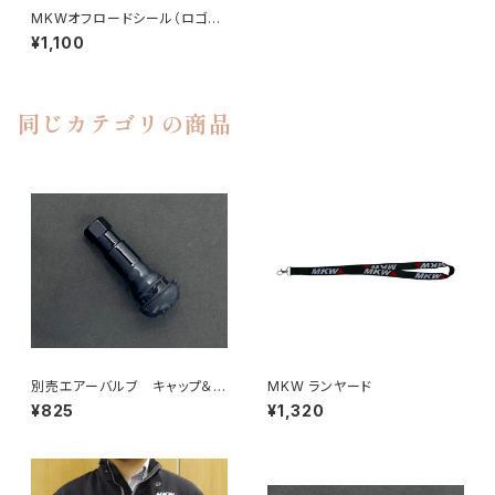
MKWオフロードシール（ロゴシ
ール）
¥1,100
同じカテゴリの商品
別売エアーバルブ キャップ＆ス
MKW ランヤード
リーブ：ブラック
¥825
¥1,320