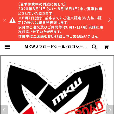
【夏季休業中の対応に関して】
2026年8月11日（火）〜8月16日（日）まで夏季休業
とさせていただきます。
※8月7日(金)午前中までにご注文確定(お支払い確
定)の場合は即日発送致します。
以降のご注文及びご質問等は8月17日（月）以降に順
次対応させていただきます。
休業中はご迷惑をお掛け致し申し訳御座いません。
MKWオフロードシール（ロゴシール）
| TRISTAR Online Shop ｜ トラ
イスター・オンラインショップ