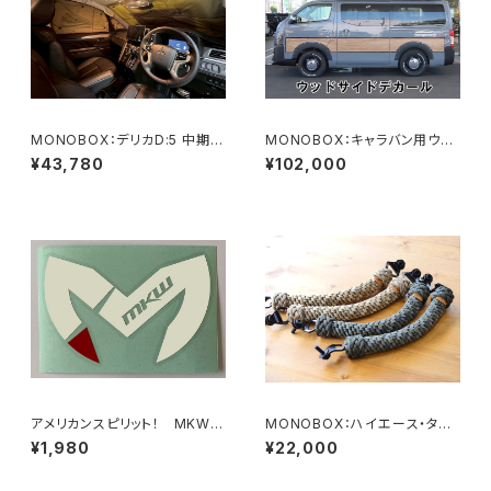
MONOBOX：デリカD:5 中期〜
MONOBOX：キャラバン用ウッ
後期型用 遮光パッド フロント＋
ドサイドデカール
¥43,780
¥102,000
リアセット（1台分）
アメリカンスピリット！ MKW N
MONOBOX：ハイエース・タウ
ewロゴステッカー（白抜き or
ンエース用アシストグリップ2本
¥1,980
¥22,000
黒抜き）
SET